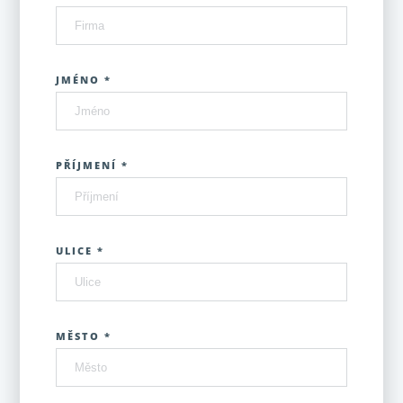
JMÉNO *
PŘÍJMENÍ *
ULICE *
MĚSTO *